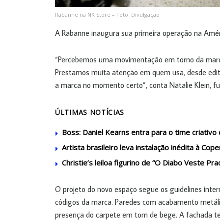
Rabanne na NK Store – Foto: Divulgação
A Rabanne inaugura sua primeira operação na Amér
“Percebemos uma movimentação em torno da marca
Prestamos muita atenção em quem usa, desde editor
a marca no momento certo”, conta Natalie Klein, f
ÚLTIMAS NOTÍCIAS
Boss: Daniel Kearns entra para o time criativ
Artista brasileiro leva instalação inédita à C
Christie’s leiloa figurino de “O Diabo Veste Pra
O projeto do novo espaço segue os guidelines inter
códigos da marca. Paredes com acabamento metál
presença do carpete em tom de bege. A fachada t