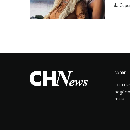
da Copen
SOBRE
O CHNew
negócio
mais.