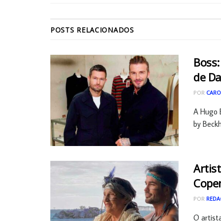
POSTS
RELACIONADOS
Boss:
de D
POR
CARO
A Hugo 
by Beckh
Artis
Cope
POR
REDA
O artist