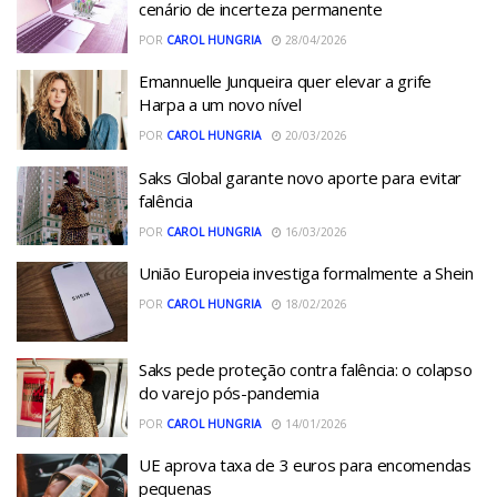
cenário de incerteza permanente
POR
CAROL HUNGRIA
28/04/2026
Emannuelle Junqueira quer elevar a grife
Harpa a um novo nível
POR
CAROL HUNGRIA
20/03/2026
Saks Global garante novo aporte para evitar
falência
POR
CAROL HUNGRIA
16/03/2026
União Europeia investiga formalmente a Shein
POR
CAROL HUNGRIA
18/02/2026
Saks pede proteção contra falência: o colapso
do varejo pós-pandemia
POR
CAROL HUNGRIA
14/01/2026
UE aprova taxa de 3 euros para encomendas
pequenas