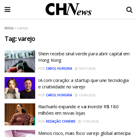
Início
»
varejo
Tag:
varejo
Shein recebe sinal verde para abrir capital em
Hong Kong
POR
CAROL HUNGRIA
10/07/2026
IA com coração: a startup que une tecnologia
e criatividade no varejo
POR
CAROL HUNGRIA
15/06/2026
Riachuelo expande e vai investir R$ 180
milhões em novas lojas
POR
REDAÇÃO CHNEWS
11/05/2026
Menos risco, mais foco: varejo global antecipa