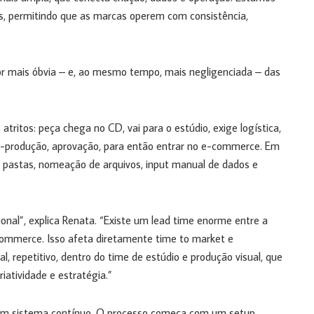
s, permitindo que as marcas operem com consistência,
r mais óbvia – e, ao mesmo tempo, mais negligenciada – das
e atritos: peça chega no CD, vai para o estúdio, exige logística,
ós-produção, aprovação, para então entrar no e-commerce. Em
de pastas, nomeação de arquivos, input manual de dados e
ional”, explica Renata. “Existe um lead time enorme entre a
-commerce. Isso afeta diretamente time to market e
, repetitivo, dentro do time de estúdio e produção visual, que
atividade e estratégia.”
 um sistema contínuo. O processo começa com um setup