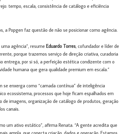
ejo: tempo, escala, consistência de catálogo e eficiência
os, a Popgen faz questão de não se posicionar como agência.
 uma agência”, resume
Eduardo Torres
, cofundador e líder de
nte, porque trazemos serviço de direção criativa, curadoria
ão entrega, por si só, a perfeição estética condizente com o
ividade humana que gera qualidade premium em escala.”
n se enxerga como “camada contínua” de inteligência
único ecossistema, processos que hoje ficam espalhados em
ão de imagens, organização de catálogo de produtos, geração
os canais.
o um ativo estático”, afirma Renata. “A gente acredita que
ais ampla, que conecta criação, dados e operação. Estamos