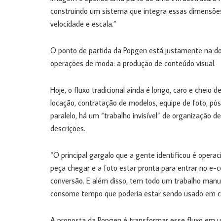
construindo um sistema que integra essas dimensõe
velocidade e escala.”
O ponto de partida da Popgen está justamente na do
operações de moda: a produção de conteúdo visual.
Hoje, o fluxo tradicional ainda é longo, caro e cheio d
locação, contratação de modelos, equipe de foto, p
paralelo, há um “trabalho invisível” de organização 
descrições.
“O principal gargalo que a gente identificou é operac
peça chegar e a foto estar pronta para entrar no e
conversão. E além disso, tem todo um trabalho manual
consome tempo que poderia estar sendo usado em cri
A proposta da Popgen é transformar esse fluxo em