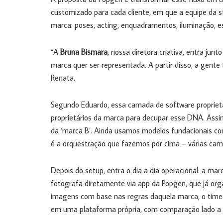
customizado para cada cliente, em que a equipe da sta
marca: poses, acting, enquadramentos, iluminação, es
“A
Bruna Bismara
, nossa diretora criativa, entra ju
marca quer ser representada. A partir disso, a gent
Renata.
Segundo Eduardo, essa camada de software proprietári
proprietários da marca para decupar esse DNA. Assim
da ‘marca B’. Ainda usamos modelos fundacionais c
é a orquestração que fazemos por cima – várias ca
Depois do setup, entra o dia a dia operacional: a ma
fotografa diretamente via app da Popgen, que já organ
imagens com base nas regras daquela marca, o time d
em uma plataforma própria, com comparação lado a 