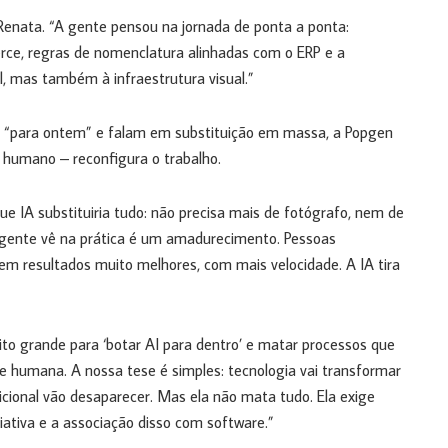
 Renata. “A gente pensou na jornada de ponta a ponta:
e, regras de nomenclatura alinhadas com o ERP e a
l, mas também à infraestrutura visual.”
“para ontem” e falam em substituição em massa, a Popgen
o humano – reconfigura o trabalho.
IA substituiria tudo: não precisa mais de fotógrafo, nem de
a gente vê na prática é um amadurecimento. Pessoas
m resultados muito melhores, com mais velocidade. A IA tira
to grande para ‘botar AI para dentro’ e matar processos que
de humana. A nossa tese é simples: tecnologia vai transformar
icional vão desaparecer. Mas ela não mata tudo. Ela exige
iativa e a associação disso com software.”