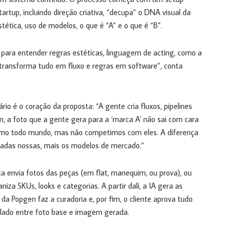
rtup, incluindo direção criativa, “decupa” o DNA visual da
tética, uso de modelos, o que é “A” e o que é “B”.
nto para entender regras estéticas, linguagem de acting, como a
e transforma tudo em fluxo e regras em software”, conta
o é o coração da proposta: “A gente cria fluxos, pipelines
, a foto que a gente gera para a ‘marca A’ não sai com cara
omo todo mundo, mas não competimos com eles. A diferença
madas nossas, mais os modelos de mercado.”
rca envia fotos das peças (em flat, manequim, ou prova), ou
iza SKUs, looks e categorias. A partir dali, a IA gera as
a Popgen faz a curadoria e, por fim, o cliente aprova tudo
lado entre foto base e imagem gerada.