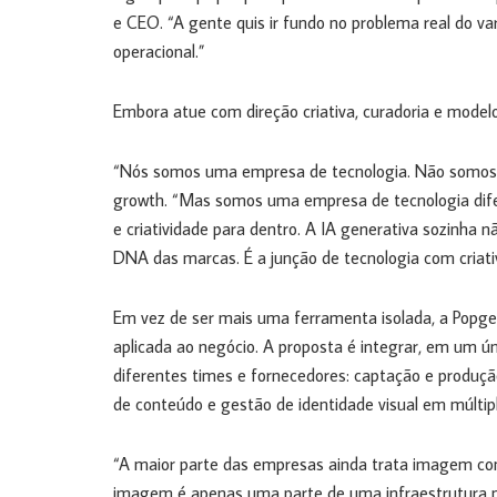
e CEO. “A gente quis ir fundo no problema real do var
operacional.”
Embora atue com direção criativa, curadoria e model
“Nós somos uma empresa de tecnologia. Não somos
growth. “Mas somos uma empresa de tecnologia difere
e criatividade para dentro. A IA generativa sozinha n
DNA das marcas. É a junção de tecnologia com criat
Em vez de ser mais uma ferramenta isolada, a Popge
aplicada ao negócio. A proposta é integrar, em um 
diferentes times e fornecedores: captação e produç
de conteúdo e gestão de identidade visual em múltipl
“A maior parte das empresas ainda trata imagem com
imagem é apenas uma parte de uma infraestrutura m