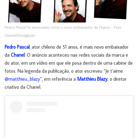
Pedro Pascal foi anunciado como o novo embaixador da Chanel – Foto:
Chanel/Divulgação
Pedro Pascal
, ator chileno de 51 anos, é mais novo embaixador
da
Chanel
. O anúncio aconteceu nas redes sociais da marca e
do ator, em um vídeo em que ele posa dentro de uma cabine de
fotos. Na legenda da publicação, o ator escreveu “Je t’aime
@matthieu_blazy
”, em referência a
Matthieu Blazy
, o diretor
criativo da Chanel.