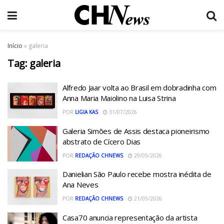
Início
»
galeria
Tag:
galeria
Alfredo Jaar volta ao Brasil em dobradinha com
Anna Maria Maiolino na Luisa Strina
POR
LIGIA KAS
31/07/2026
Galeria Simões de Assis destaca pioneirismo
abstrato de Cícero Dias
POR
REDAÇÃO CHNEWS
29/05/2026
Danielian São Paulo recebe mostra inédita de
Ana Neves
POR
REDAÇÃO CHNEWS
21/05/2026
Casa70 anuncia representação da artista