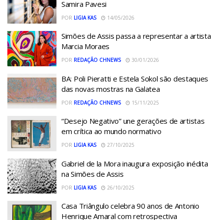
Samira Pavesi
POR
LIGIA KAS
14/05/2026
Simões de Assis passa a representar a artista
Marcia Moraes
POR
REDAÇÃO CHNEWS
30/01/2026
BA: Poli Pieratti e Estela Sokol são destaques
das novas mostras na Galatea
POR
REDAÇÃO CHNEWS
15/11/2025
“Desejo Negativo” une gerações de artistas
em crítica ao mundo normativo
POR
LIGIA KAS
27/10/2025
Gabriel de la Mora inaugura exposição inédita
na Simões de Assis
POR
LIGIA KAS
26/10/2025
Casa Triângulo celebra 90 anos de Antonio
Henrique Amaral com retrospectiva