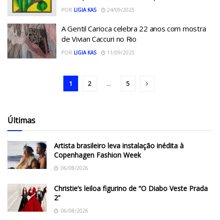
POR
LIGIA KAS
24/09/2025
A Gentil Carioca celebra 22 anos com mostra
de Vivian Caccuri no Rio
POR
LIGIA KAS
11/09/2025
1
2
...
5
Últimas
Artista brasileiro leva instalação inédita à
Copenhagen Fashion Week
06/08/2026
Christie’s leiloa figurino de “O Diabo Veste Prada
2”
06/08/2026