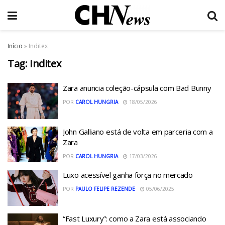
Início
»
Inditex
Tag:
Inditex
Zara anuncia coleção-cápsula com Bad Bunny
POR
CAROL HUNGRIA
18/05/2026
John Galliano está de volta em parceria com a
Zara
POR
CAROL HUNGRIA
17/03/2026
Luxo acessível ganha força no mercado
POR
PAULO FELIPE REZENDE
05/06/2025
“Fast Luxury”: como a Zara está associando