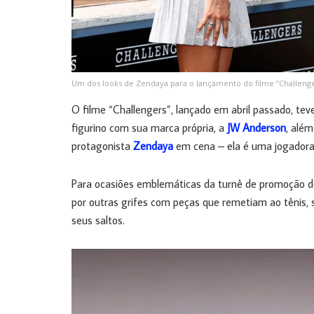
Um dos looks de Zendaya para o lançamento do filme “Challenger
O filme “Challengers”, lançado em abril passado, te
figurino com sua marca própria, a
JW Anderson
, alé
protagonista
Zendaya
em cena – ela é uma jogadora 
Para ocasiões emblemáticas da turnê de promoção 
por outras grifes com peças que remetiam ao tênis, s
seus saltos.