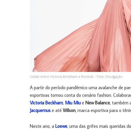
Collab entre Victoria Beckham e Reebok – Foto: Divulgação
A partir do período pandêmico uma avalanche de par
esportivas tomou conta do cenário fashion. Colabor
Victoria Beckham
,
Miu Miu
e
New Balance
, também a
Jacquemus
e até
Wilson
, marca esportiva para o tênis
Neste ano, a
Loewe
, uma das grifes mais queridas d