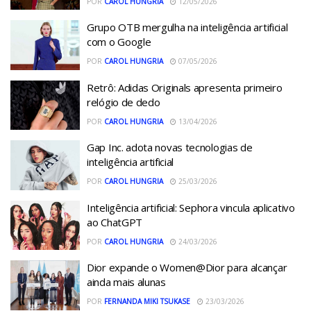
POR
CAROL HUNGRIA
12/05/2026
Grupo OTB mergulha na inteligência artificial
com o Google
POR
CAROL HUNGRIA
07/05/2026
Retrô: Adidas Originals apresenta primeiro
relógio de dedo
POR
CAROL HUNGRIA
13/04/2026
Gap Inc. adota novas tecnologias de
inteligência artificial
POR
CAROL HUNGRIA
25/03/2026
Inteligência artificial: Sephora vincula aplicativo
ao ChatGPT
POR
CAROL HUNGRIA
24/03/2026
Dior expande o Women@Dior para alcançar
ainda mais alunas
POR
FERNANDA MIKI TSUKASE
23/03/2026