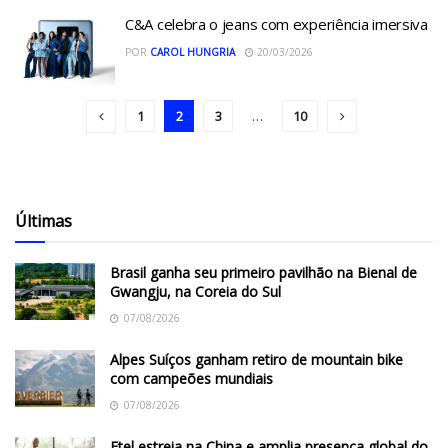
C&A celebra o jeans com experiência imersiva
POR
CAROL HUNGRIA
20/03/2026
1
2
3
…
10
Últimas
Brasil ganha seu primeiro pavilhão na Bienal de
Gwangju, na Coreia do Sul
07/08/2026
Alpes Suíços ganham retiro de mountain bike
com campeões mundiais
07/08/2026
Etel estreia na China e amplia presença global do