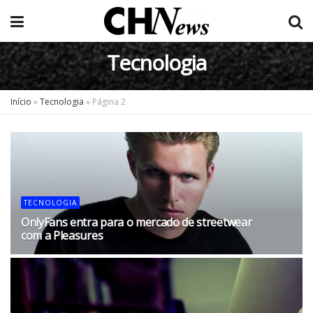
Tecnologia
Início
»
Tecnologia
»
Página 2
TECNOLOGIA
OnlyFans entra para o mercado de streetwear
com a Pleasures
05/08/2026