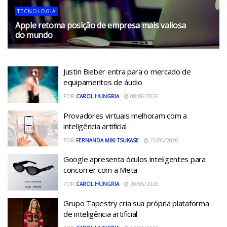
TECNOLOGIA
Apple retoma posição de empresa mais valiosa
do mundo
28/07/2026
Justin Bieber entra para o mercado de
equipamentos de áudio
POR
CAROL HUNGRIA
08/06/2026
Provadores virtuais melhoram com a
inteligência artificial
POR
FERNANDA MIKI TSUKASE
25/05/2026
Google apresenta óculos inteligentes para
concorrer com a Meta
POR
CAROL HUNGRIA
20/05/2026
Grupo Tapestry cria sua própria plataforma
de inteligência artificial