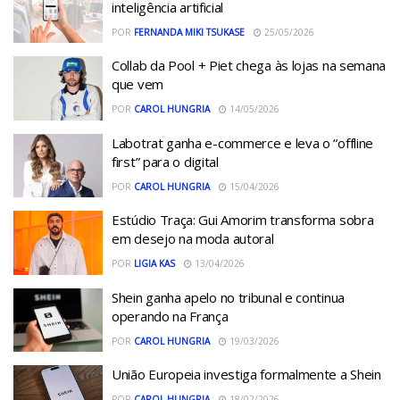
inteligência artificial
POR
FERNANDA MIKI TSUKASE
25/05/2026
Collab da Pool + Piet chega às lojas na semana
que vem
POR
CAROL HUNGRIA
14/05/2026
Labotrat ganha e-commerce e leva o “offline
first” para o digital
POR
CAROL HUNGRIA
15/04/2026
Estúdio Traça: Gui Amorim transforma sobra
em desejo na moda autoral
POR
LIGIA KAS
13/04/2026
Shein ganha apelo no tribunal e continua
operando na França
POR
CAROL HUNGRIA
19/03/2026
União Europeia investiga formalmente a Shein
POR
CAROL HUNGRIA
18/02/2026